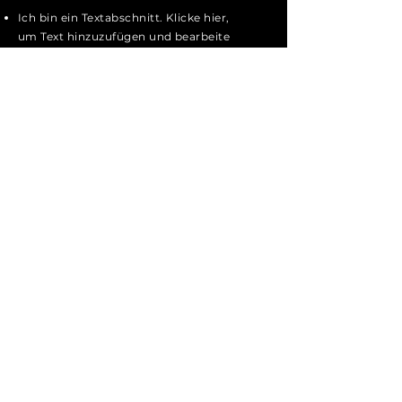
Ich bin ein Textabschnitt. Klicke hier,
um Text hinzuzufügen und bearbeite
mich. An dieser Stelle kannst du
Besuchern etwas mehr über dich
erzählen.
Bewerben
vl360
Telefon
+41 61 520 00 70
E-Mail
>hier klicken<
Anschrift
vl360 vertriebs gmbh