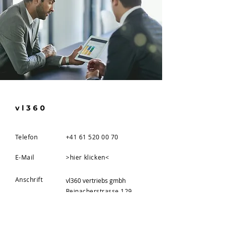
vl360
Telefon
+41 61 520 00 70
E-Mail
>hier klicken<
Anschrift
vl360 vertriebs gmbh
Reinacherstrasse 129
4053 Basel
Schweiz
Postfach DE